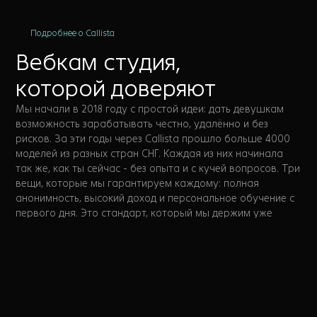
Подробнее о Callista
Вебкам студия,
которой доверяют
Мы начали в 2018 году с простой идеи: дать девушкам
возможность зарабатывать честно, удалённо и без
рисков. За эти годы через Callista прошло больше 4000
моделей из разных стран СНГ. Каждая из них начинала
так же, как ты сейчас - без опыта и с кучей вопросов. Три
вещи, которые мы гарантируем каждому: полная
анонимность, высокий доход и персональное обучение с
первого дня. Это стандарт, который мы держим уже
больше 7 лет.
>5
>7
Стран, откуда работают
Более 7 лет на рынке
модели
вебкам индустрии