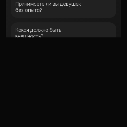
Принимаете ли вы девушек
без опыта?
Какая должна быть
внешность?
Можно ли совмещать с
учёбой?
Какие шаги нужны для
начала?
Как проходит обучение?